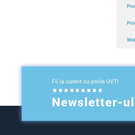
Pro
Pro
Web
Fii la curent cu știrile UVT!
Newsletter-u