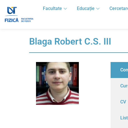
Facultate
Educație
Cercetar
Blaga Robert C.S. III
Con
Cur
CV
List