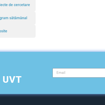
iecte de cercetare
gram sătămânal
site
l UVT