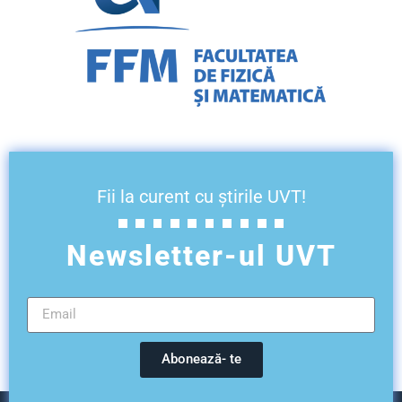
Fii la curent cu știrile UVT!
Newsletter-ul UVT
Abonează- te