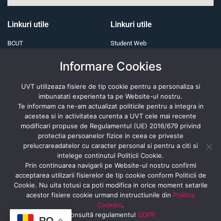
Linkuri utile
Linkuri utile
BCUT
Student Web
ONG
Servicii IT
Informare Cookies
Alumni
E-learning
UVT utilizeaza fisiere de tip cookie pentru a personaliza si
Fundația UVT
imbunatati experienta ta pe Website-ul nostru.
Te informam ca ne-am actualizat politicile pentru a integra in
acestea si in activitatea curenta a UVT cele mai recente
modificari propuse de Regulamentul (UE) 2016/679 privind
Revista presei
protectia persoanelor fizice in ceea ce priveste
prelucrareadatelor cu caracter personal si pentru a citi si
intelege continutul Politicii Cookie.
Prin continuarea navigarii pe Website-ul nostru confirmi
Abonează- te
acceptarea utilizarii fisierelor de tip cookie conform Politicii de
Cookie. Nu uita totusi ca poti modifica in orice moment setarile
acestor fisiere cookie urmand instructiunile din
Politica
Cookies
.
Consultă regulamentul
GDPR
RO