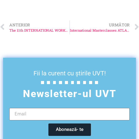
ANTERIOR
URMĂTOR
The 11th INTERNATIONAL WORKSHOP ON MODELLING IN CRYSTAL GROWTH
International Masterclasses ATLAS – Hands on Particle Physics
Fii la curent cu știrile UVT!
Newsletter-ul UVT
Abonează- te