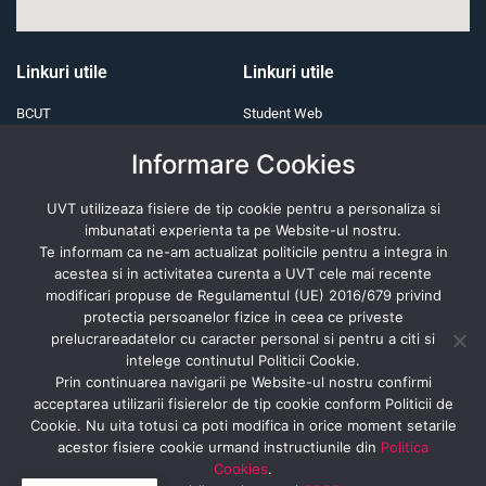
Linkuri utile
Linkuri utile
BCUT
Student Web
ONG
Servicii IT
Informare Cookies
Alumni
E-learning
UVT utilizeaza fisiere de tip cookie pentru a personaliza si
Fundația UVT
imbunatati experienta ta pe Website-ul nostru.
Te informam ca ne-am actualizat politicile pentru a integra in
acestea si in activitatea curenta a UVT cele mai recente
modificari propuse de Regulamentul (UE) 2016/679 privind
Revista presei
protectia persoanelor fizice in ceea ce priveste
prelucrareadatelor cu caracter personal si pentru a citi si
intelege continutul Politicii Cookie.
Prin continuarea navigarii pe Website-ul nostru confirmi
Abonează- te
acceptarea utilizarii fisierelor de tip cookie conform Politicii de
Cookie. Nu uita totusi ca poti modifica in orice moment setarile
acestor fisiere cookie urmand instructiunile din
Politica
Cookies
.